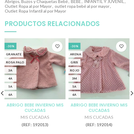
Abrigos, Buzos y Chaquetas Bebé
,
BEBÉ
,
INFANTIL Y JUVENIL
,
Outlet Ropa al por Mayor
,
outlet ropa bebé al por mayor
,
Outlet Ropa Infantil al por Mayor
PRODUCTOS RELACIONADOS
-30%
-30%
GRANATE
ARENA
ROSA PALO
GRIS
3A
ROJO
4A
3M
5A
5A
6A
6A
6M
6M
ABRIGO BEBE INVIERNO MIS
ABRIGO BEBE INVIERNO MIS
CUCADAS
CUCADAS
9M
MIS CUCADAS
MIS CUCADAS
(REF: 192013)
(REF: 192014)