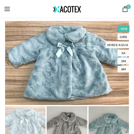
0
-30%
GRIS
VERDE AGUA
3A
3M
6M