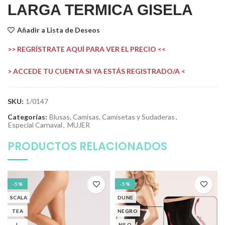
LARGA TERMICA GISELA
Añadir a Lista de Deseos
>> REGRÍSTRATE AQUÍ PARA VER EL PRECIO <<
> ACCEDE TU CUENTA SI YA ESTÁS REGISTRADO/A <
SKU:
1/0147
Categorías:
Blusas, Camisas, Camisetas y Sudaderas
,
Especial Carnaval
,
MUJER
PRODUCTOS RELACIONADOS
-5%
-5%
SCALA
DUNE
TEA
NEGRO
L
NILO