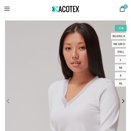
0
-5%
BLANCA
NEGRO
PIEL
L
M
S
XL