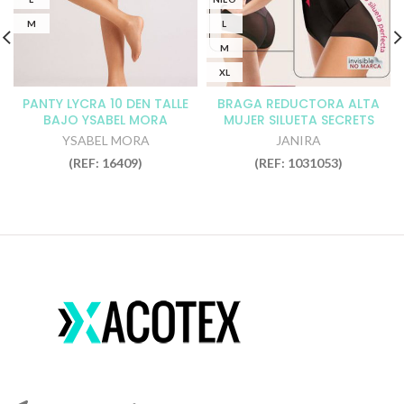
M
L
M
XL
PANTY LYCRA 10 DEN TALLE
BRAGA REDUCTORA ALTA
BAJO YSABEL MORA
MUJER SILUETA SECRETS
JANIRA
YSABEL MORA
JANIRA
(REF: 16409)
(REF: 1031053)