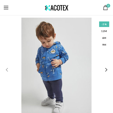
0
-5%
12M
6M
9M