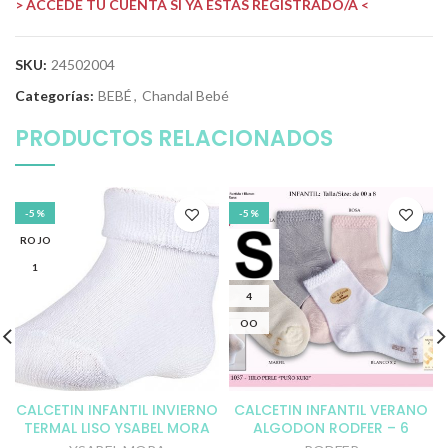
> ACCEDE TU CUENTA SI YA ESTÁS REGISTRADO/A <
SKU:
24502004
Categorías:
BEBÉ
,
Chandal Bebé
PRODUCTOS RELACIONADOS
-5%
-5%
ROJO
1
4
OO
CALCETIN INFANTIL INVIERNO
CALCETIN INFANTIL VERANO
TERMAL LISO YSABEL MORA
ALGODON RODFER – 6
unidades