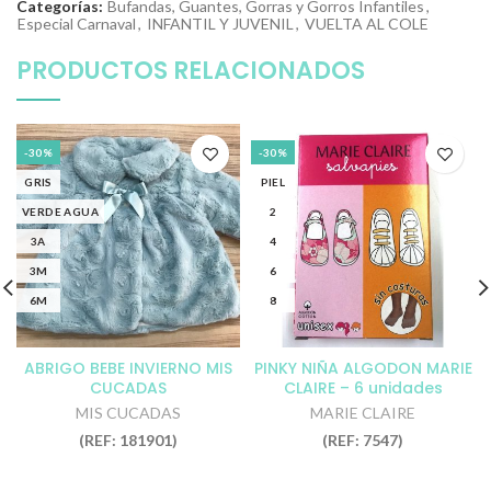
Categorías:
Bufandas, Guantes, Gorras y Gorros Infantiles
,
Especial Carnaval
,
INFANTIL Y JUVENIL
,
VUELTA AL COLE
PRODUCTOS RELACIONADOS
-30%
-30%
GRIS
PIEL
VERDE AGUA
2
3A
4
3M
6
6M
8
ABRIGO BEBE INVIERNO MIS
PINKY NIÑA ALGODON MARIE
CUCADAS
CLAIRE – 6 unidades
MIS CUCADAS
MARIE CLAIRE
(REF: 181901)
(REF: 7547)