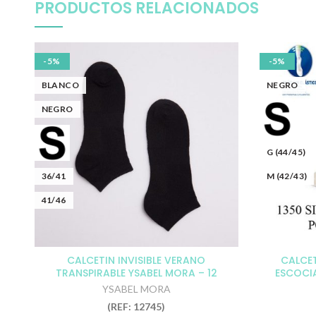
PRODUCTOS RELACIONADOS
-5%
-5%
BLANCO
NEGRO
NEGRO
G (44/45)
36/41
M (42/43)
41/46
CALCETIN INVISIBLE VERANO
CALCE
TRANSPIRABLE YSABEL MORA – 12
ESCOCI
unidades
YSABEL MORA
(REF: 12745)