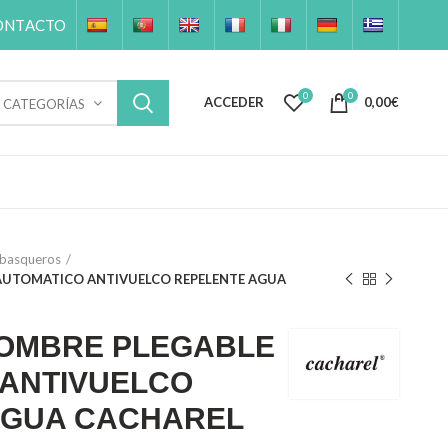
ONTACTO
0
0
ACCEDER
0,00
€
CATEGORÍAS
ubasqueros
AUTOMATICO ANTIVUELCO REPELENTE AGUA
OMBRE PLEGABLE
 ANTIVUELCO
AGUA CACHAREL