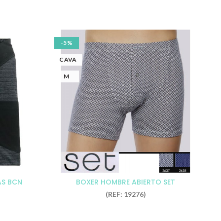
-5%
-
CAVA
R
M
AS BCN
BOXER HOMBRE ABIERTO SET
CH
(REF: 19276)