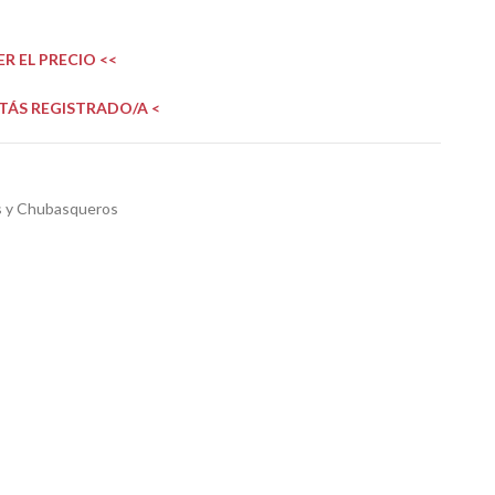
R EL PRECIO <<
STÁS REGISTRADO/A <
s y Chubasqueros