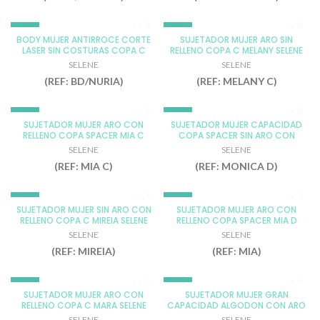
100
110
95
110
115
-5%
-5%
BODY MUJER ANTIRROCE CORTE
SUJETADOR MUJER ARO SIN
90
120
LASER SIN COSTURAS COPA C
RELLENO COPA C MELANY SELENE
NEGRO
MARFIL
SELENE
95
95
SELENE
SELENE
TIERRA
MARINO
(REF: BD/NURIA)
(REF: MELANY C)
100
NEGRO
105
ROSE
-5%
-5%
SUJETADOR MUJER ARO CON
SUJETADOR MUJER CAPACIDAD
110
TIERRA
RELLENO COPA SPACER MIA C
COPA SPACER SIN ARO CON
MARFIL
MARFIL
SELENE
RELLENO MONICA D SELENE
90
100
SELENE
SELENE
NEGRO
NEGRO
(REF: MIA C)
(REF: MONICA D)
95
105
ROSE
TIERRA
110
TIERRA
100
-5%
-5%
115
SUJETADOR MUJER SIN ARO CON
SUJETADOR MUJER ARO CON
100
105
RELLENO COPA C MIREIA SELENE
RELLENO COPA SPACER MIA D
MARFIL
MARFIL
90
SELENE
105
110
SELENE
SELENE
MARINO
NEGRO
95
(REF: MIREIA)
(REF: MIA)
110
115
NEGRO
TIERRA
90
120
ROSE
100
-5%
-5%
95
90
SUJETADOR MUJER ARO CON
SUJETADOR MUJER GRAN
TIERRA
105
RELLENO COPA C MARA SELENE
CAPACIDAD ALGODON CON ARO
MARFIL
BLANCO
95
SIN RELLENO COPA D MADELEINE
100
110
SELENE
SELENE