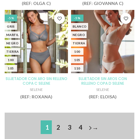
(REF: OLGA C)
(REF: GIOVANNA C)
-5%
-5%
GRIS
BLANCO
MARFIL
NEGRO
NEGRO
TIERRA
TIERRA
100
100
105
105
110
110
115
SUJETADOR CON ARO SIN RELLENO
SUJETADOR SIN AROS CON
COPA C SELENE
RELLENO COPA D SELENE
115
120
SELENE
SELENE
90
90
(REF: ROXANA)
(REF: ELOISA)
95
95
1
2
3
4
→