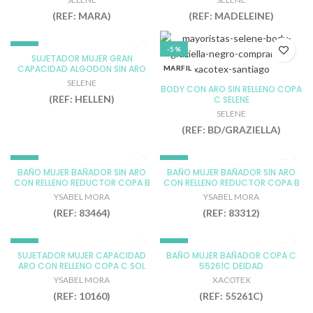
MARINO
NEGRO
SELENE
(REF: MARA)
(REF: MADELEINE)
105
115
NEGRO
TIERRA
110
120
ROSE
100
-5%
-5%
90
90
SUJETADOR MUJER GRAN
TIERRA
105
CAPACIDAD ALGODON SIN ARO
BLANCO
MARFIL
95
95
SIN RELLENO COPA D HELLEN SELENE
100
110
SELENE
NEGRO
NEGRO
BODY CON ARO SIN RELLENO COPA
(REF: HELLEN)
105
115
C SELENE
TIERRA
TIERRA
SELENE
110
120
100
100
(REF: BD/GRAZIELLA)
90
90
105
105
95
95
110
110
-5%
-5%
BAÑO MUJER BAÑADOR SIN ARO
BAÑO MUJER BAÑADOR SIN ARO
CON RELLENO REDUCTOR COPA B
115
CON RELLENO REDUCTOR COPA B
85
DARK RED
NEGRO
83464 YSABEL MORA
83312 YSABEL MORA
YSABEL MORA
YSABEL MORA
120
90
NEGRO
100
(REF: 83464)
(REF: 83312)
90
95
100
105
95
105
110
-5%
-5%
SUJETADOR MUJER CAPACIDAD
BAÑO MUJER BAÑADOR COPA C
110
90
ARO CON RELLENO COPA C SOL
55261C DEIDAD
NEGRO
100
YSABEL MORA
90
95
YSABEL MORA
XACOTEX
NUDE
105
(REF: 10160)
(REF: 55261C)
95
100
110