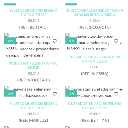
105
115
-5%
-5%
SUJETADOR ARO SIN RELLENO
SUJETADOR MUJER REDUCTOR SIN
110
95
COPA C SELENE
AROS SIN RELLENO GISELA
BLANCO
NEGRO
90
SELENE
GISELA
NEGRO
PIEL
(REF: BERTA C)
(REF: 1/10071TC)
95
PIEL
100
100
105
-5%
-5%
105
110
MARFIL
BLANCO
110
90
MARINO
NEGRO
SUJETADOR SIN ARO SIN RELLENO
95
95
COPA C SELENE
SUJETADOR RELLENO COPA C
NEGRO
TIERRA
SELENE
SELENE
ROSE
100
SELENE
(REF: ALESSIA)
TIERRA
(REF: VIOLETA C)
105
100
110
-5%
-5%
105
115
BLANCO
MARFIL
110
120
SUJETADOR ARO SIN RELLENO
SUJETADOR SIN ARO SIN RELLENO
COPA C SELENE
COPA C SELENE
BURDEOS
NEGRO
115
90
SELENE
SELENE
MARINO
TIERRA
85
95
(REF: MARILUZ)
(REF: BETTY C)
NEGRO
100
90