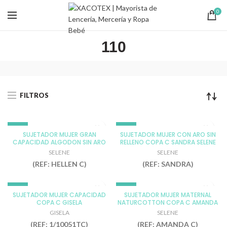
0
110
FILTROS
-5%
-5%
SUJETADOR MUJER GRAN
SUJETADOR MUJER CON ARO SIN
CAPACIDAD ALGODON SIN ARO
RELLENO COPA C SANDRA SELENE
NEGRO
NEGRO
SIN RELLENO COPA C HELLEN SELENE
SELENE
SELENE
TIERRA
TIERRA
(REF: HELLEN C)
(REF: SANDRA)
100
100
105
105
-5%
-5%
SUJETADOR MUJER CAPACIDAD
SUJETADOR MUJER MATERNAL
110
110
COPA C GISELA
NATURCOTTON COPA C AMANDA
NEGRO
BLANCO
SELENE
115
90
GISELA
SELENE
PIEL
105
(REF: 1/10051TC)
(REF: AMANDA C)
120
95