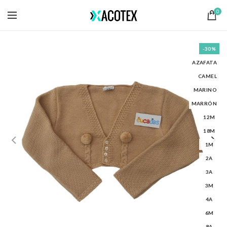
0
-30%
AZAFATA
CAMEL
MARINO
MARRÓN
12M
18M
1M
2A
3A
3M
4A
6M
8A