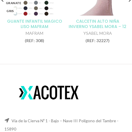
GRANATE
GRIS
MAQUILLAJE
GUANTE INFANTIL MAGICO
CALCETIN ALTO NIÑA
LISO MAFRAM
INVIERNO YSABEL MORA – 12
MARINO
unidades
MAFRAM
YSABEL MORA
MARRÓN
(REF: 308)
(REF: 32227)
NEGRO
ROJO
ROSA
TOSTADO
Vía de la Cierva Nº 1 - Bajo – Nave III Polígono del Tambre -
15890